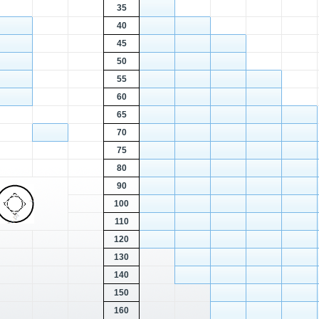
35
40
45
50
55
60
65
70
75
80
90
100
110
120
130
140
150
160