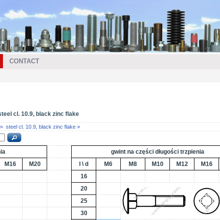
CONTACT
el cl. 10.9, black zinc flake
 »
steel cl. 10.9, black zinc flake »
ia
gwint na części długości trzpienia
M16
M20
l \ d
M6
M8
M10
M12
M16
16
20
25
30