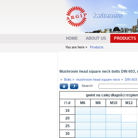
HOME
ABOUT US
PRODUCTS
You are here >
Products
Mushroom head square neck bolts DIN 603, ste
»
Bolts »
mushroom head square neck »
DIN 603
Search:
gwint na całej długości trzpien
l \ d
M6
M8
M10
M12
16
20
25
30