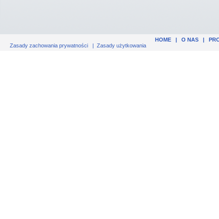
HOME
|
O NAS
|
PR
Zasady zachowania prywatności
|
Zasady użytkowania