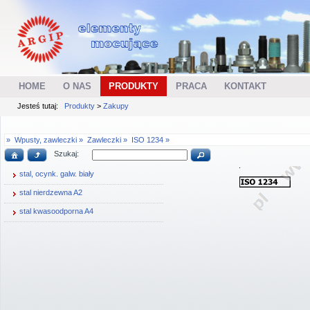
HOME
O NAS
PRODUKTY
PRACA
KONTAKT
Jesteś tutaj:
Produkty
>
Zakupy
»
Wpusty, zawleczki »
Zawleczki »
ISO 1234 »
Szukaj:
stal, ocynk. galw. biały
stal nierdzewna A2
stal kwasoodporna A4