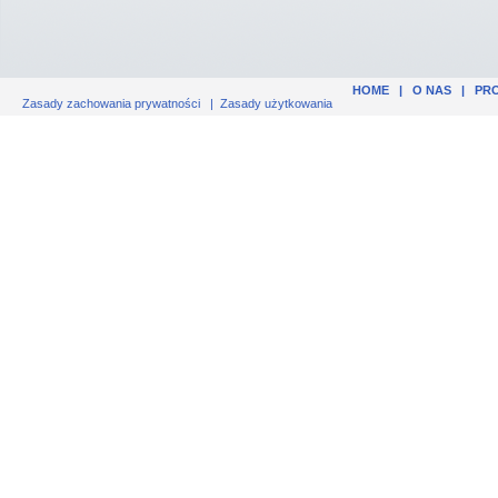
HOME
|
O NAS
|
PR
Zasady zachowania prywatności
|
Zasady użytkowania