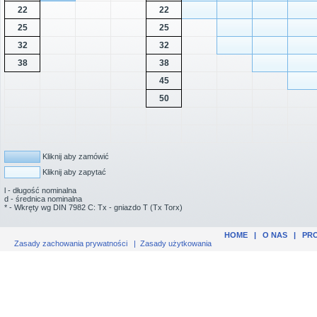
22
22
25
25
32
32
38
38
45
50
Kliknij aby zamówić
Kliknij aby zapytać
l - długość nominalna
d - średnica nominalna
* - Wkręty wg DIN 7982 C: Tx - gniazdo T (Tx Torx)
HOME
|
O NAS
|
PR
Zasady zachowania prywatności
|
Zasady użytkowania