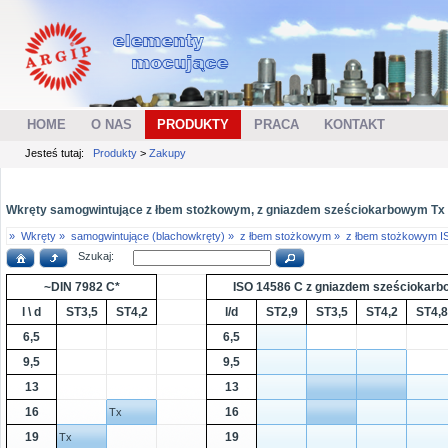
HOME
O NAS
PRODUKTY
PRACA
KONTAKT
Jesteś tutaj:
Produkty
>
Zakupy
Wkręty samogwintujące z łbem stożkowym, z gniazdem sześciokarbowym Tx (Tor
»
Wkręty »
samogwintujące (blachowkręty) »
z łbem stożkowym »
z łbem stożkowym I
Szukaj:
~DIN 7982 C*
ISO 14586 C z gniazdem sześciokarb
l \ d
ST3,5
ST4,2
l/d
ST2,9
ST3,5
ST4,2
ST4,8
6,5
6,5
9,5
9,5
13
13
16
16
Tx
19
19
Tx