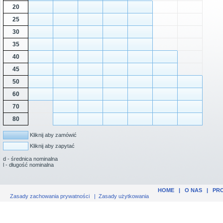
20
25
30
35
40
45
50
60
70
80
Kliknij aby zamówić
Kliknij aby zapytać
d - średnica nominalna
l - długość nominalna
HOME
|
O NAS
|
PR
Zasady zachowania prywatności
|
Zasady użytkowania