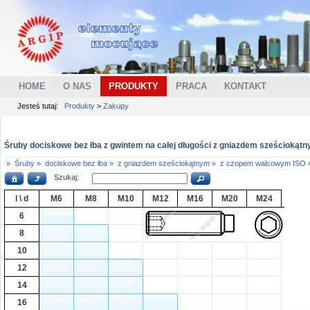
HOME
O NAS
PRODUKTY
PRACA
KONTAKT
Jesteś tutaj:
Produkty
>
Zakupy
Śruby dociskowe bez łba z gwintem na całej długości z gniazdem sześciokątn
»
Śruby »
dociskowe bez łba »
z gniazdem sześciokątnym »
z czopem walcowym ISO 
Szukaj:
l \ d
M6
M8
M10
M12
M16
M20
M24
6
8
10
12
14
16