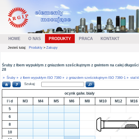
HOME
O NAS
PRODUKTY
PRACA
KONTAKT
Jesteś tutaj:
Produkty
>
Zakupy
Śruby z łbem wypukłym z gniazdem sześcikątnym z gwintem na całej długości tr
28
»
Śruby »
z łbem wypukłym ISO 7380 »
z gniazdem sześciokątnym ISO 7380-1 »
stal 
Szukaj:
ocynk galw. biały
l \ d
M3
M4
M5
M6
M8
M10
M12
M16
5
6
8
10