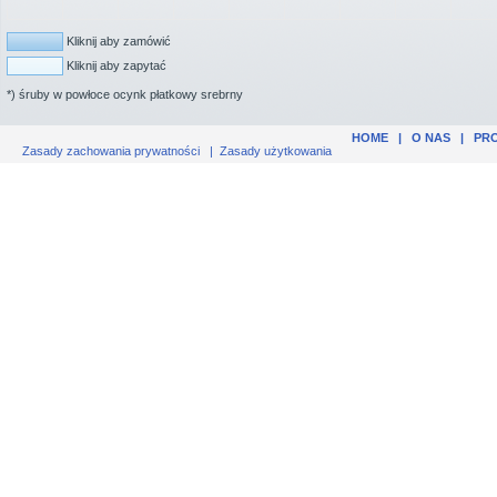
Kliknij aby zamówić
Kliknij aby zapytać
*) śruby w powłoce ocynk płatkowy srebrny
HOME
|
O NAS
|
PR
Zasady zachowania prywatności
|
Zasady użytkowania