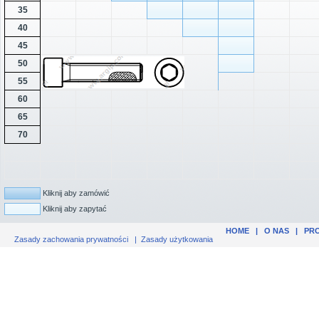
35
40
45
50
55
60
65
70
Kliknij aby zamówić
Kliknij aby zapytać
HOME
|
O NAS
|
PR
Zasady zachowania prywatności
|
Zasady użytkowania