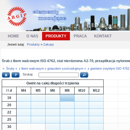
HOME
O NAS
PRODUKTY
PRACA
KONTAKT
Jesteś tutaj:
Produkty
>
Zakupy
Śrub z łbem walcowym ISO 4762, stal nierdzewna A2-70, preaplikacja nylono
»
Śruby »
z łbem walcowym z gniazdem sześciokątnym »
z gwintem zwykłym ISO 4762
Szukaj:
Gwint na całej długości trzpienia
l \ d
M4
M5
M6
M8
M10
M12
16
20
22
25
30