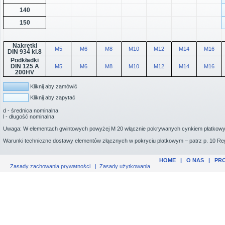
140
150
Nakrętki
M5
M6
M8
M10
M12
M14
M16
DIN 934 kl.8
Podkładki
DIN 125 A
M5
M6
M8
M10
M12
M14
M16
200HV
Kliknij aby zamówić
Kliknij aby zapytać
d - średnica nominalna
l - długość nominalna
Uwaga: W elementach gwintowych powyżej M 20 włącznie pokrywanych cynkiem płatkowy
Warunki techniczne dostawy elementów złącznych w pokryciu płatkowym – patrz p. 10 Re
HOME
|
O NAS
|
PR
Zasady zachowania prywatności
|
Zasady użytkowania