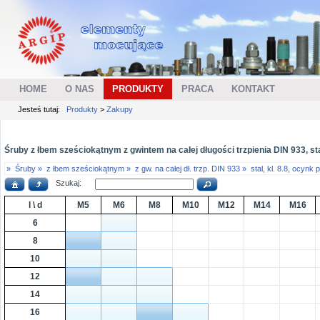
HOME
O NAS
PRODUKTY
PRACA
KONTAKT
Jesteś tutaj:
Produkty
>
Zakupy
Śruby z łbem sześciokątnym z gwintem na całej długości trzpienia DIN 933, sta
»
Śruby »
z łbem sześciokątnym »
z gw. na całej dł. trzp. DIN 933 »
stal, kl. 8.8, ocynk
Szukaj:
l \ d
M5
M6
M8
M10
M12
M14
M16
6
8
10
12
14
16