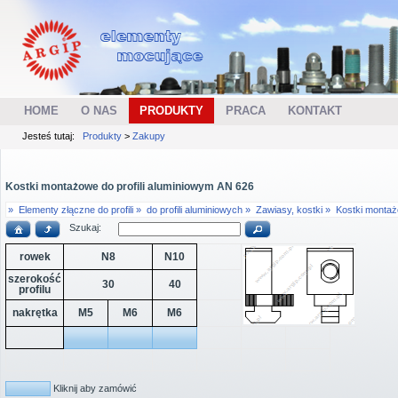
HOME
O NAS
PRODUKTY
PRACA
KONTAKT
Jesteś tutaj:
Produkty
>
Zakupy
Kostki montażowe do profili aluminiowym AN 626
»
Elementy złączne do profili »
do profili aluminiowych »
Zawiasy, kostki »
Kostki monta
Szukaj:
rowek
N8
N10
szerokość
30
40
profilu
nakrętka
M5
M6
M6
Kliknij aby zamówić