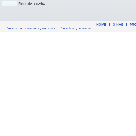
Kliknij aby zapytać
HOME
|
O NAS
|
PR
Zasady zachowania prywatności
|
Zasady użytkowania