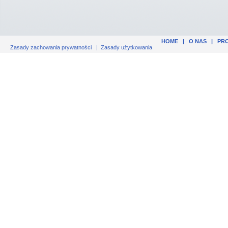
HOME
|
O NAS
|
PR
Zasady zachowania prywatności
|
Zasady użytkowania