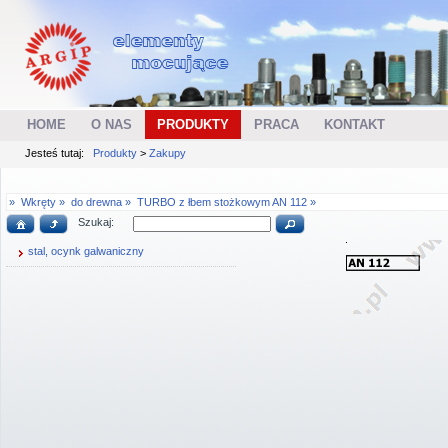
HOME
O NAS
PRODUKTY
PRACA
KONTAKT
Jesteś tutaj:
Produkty
>
Zakupy
»
Wkręty »
do drewna »
TURBO z łbem stożkowym AN 112 »
Szukaj:
stal, ocynk galwaniczny