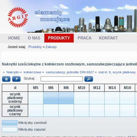
HOME
O NAS
PRODUKTY
PRACA
KONTAKT
Jesteś tutaj:
Produkty
>
Zakupy
Nakrętki sześciokątne z kołnierzem stożkowym, samozabezpieczające jednolite
»
Nakrętki »
kołnierzowe »
samozabezp. jednolite DIN 6927 »
stal kl. 8, ocynk płatkowy
Szukaj:
d
M5
M6
M8
M10
M12
M14
M16
ocynk
płatkowy
srebrny
ocynk
płatkowy
czarny
Kliknij aby zamówić
Kliknij aby zapytać