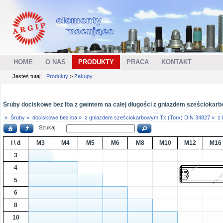
HOME
O NAS
PRODUKTY
PRACA
KONTAKT
Jesteś tutaj:
Produkty
>
Zakupy
Śruby dociskowe bez łba z gwintem na całej długości z gniazdem sześciokarb
»
Śruby »
dociskowe bez łba »
z gniazdem sześciokarbowym Tx (Torx) DIN 34827 »
z
Szukaj:
l \ d
M3
M4
M5
M6
M8
M10
M12
M16
3
4
5
6
8
10