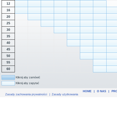
12
16
20
25
30
35
40
45
50
55
60
Kliknij aby zamówić
Kliknij aby zapytać
HOME
|
O NAS
|
PR
Zasady zachowania prywatności
|
Zasady użytkowania