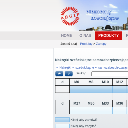
HOME
O NAS
PRODUKTY
Jesteś tutaj:
Produkty
>
Zakupy
Nakrętki sześciokątne samozabezpieczające je
»
Nakrętki »
sześciokątne »
samozabezpieczając
Szukaj:
d
M6
M8
M10
M12
d
M27
M30
M33
M36
Kliknij aby zamówić
Kliknij aby zapytać