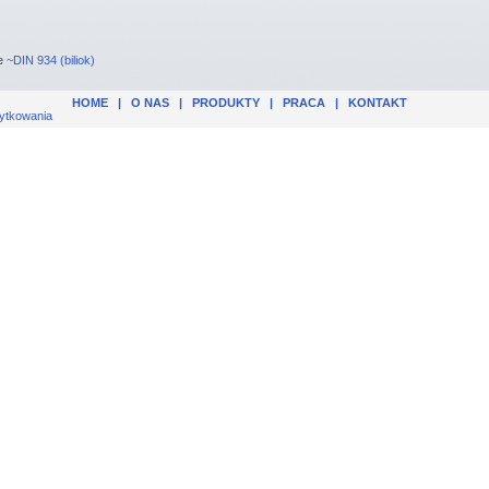
te
~DIN 934 (biliok)
HOME
|
O NAS
|
PRODUKTY
|
PRACA
|
KONTAKT
ytkowania