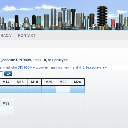
PRACA
KONTAKT
dnolite DIN 980V, stal kl. 8, bez pokrycia
e »
jednolite DIN 980 V »
z gwintem metrycznym »
stal kl. 8, bez pokrycia »
M14
M16
M18
M20
M22
M24
M39