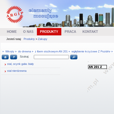
HOME
O NAS
PRODUKTY
PRACA
KONTAKT
Jesteś tutaj:
Produkty
>
Zakupy
»
Wkręty »
do drewna »
z łbem stożkowym AN 201 »
wgłębienie krzyżowe Z Pozidriv »
Szukaj:
stal, ocynk galw. biały
stal nierdzewna