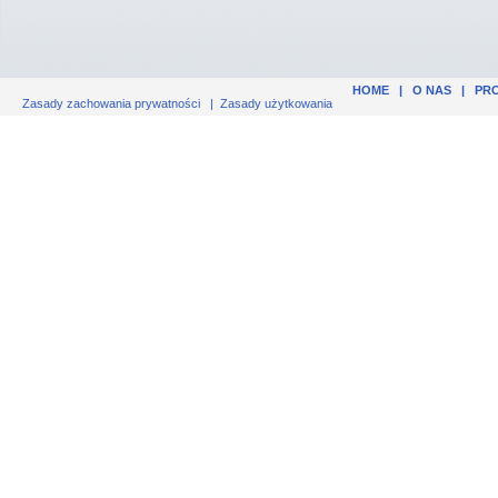
HOME
|
O NAS
|
PR
Zasady zachowania prywatności
|
Zasady użytkowania