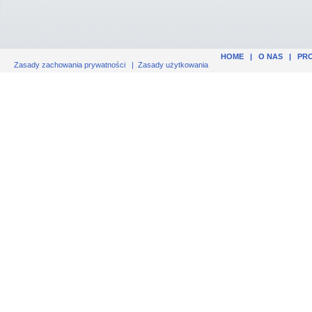
HOME
|
O NAS
|
PR
Zasady zachowania prywatności
|
Zasady użytkowania