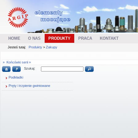
HOME
O NAS
PRODUKTY
PRACA
KONTAKT
Jesteś tutaj:
Produkty
>
Zakupy
»
Końcówki serii »
Szukaj:
Podkładki
Pręty i trzpienie gwintowane