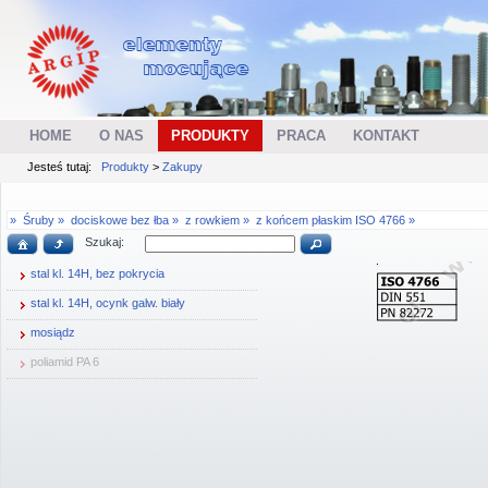
HOME
O NAS
PRODUKTY
PRACA
KONTAKT
Jesteś tutaj:
Produkty
>
Zakupy
»
Śruby »
dociskowe bez łba »
z rowkiem »
z końcem płaskim ISO 4766 »
Szukaj:
stal kl. 14H, bez pokrycia
stal kl. 14H, ocynk galw. biały
mosiądz
poliamid PA 6