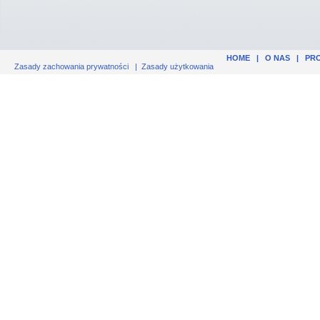
HOME
|
O NAS
|
PR
Zasady zachowania prywatności
|
Zasady użytkowania