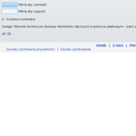
Kliknij aby zamówić
Kliknij aby zapytać
d - średnica nominalna
Uwaga: Warunki techniczne dostawy elementów złącznych w pokryciu płatkowym – patrz 
d2~16
HOME
|
O NAS
|
PR
Zasady zachowania prywatności
|
Zasady użytkowania