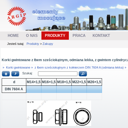
HOME
O NAS
PRODUKTY
PRACA
KONTAKT
Jesteś tutaj:
Produkty
>
Zakupy
Korki gwintowane z łbem sześciokątnym, odmiana lekka, z gwintem cylindryc
»
Korki gwintowane »
z łbem sześciokątnym z kołnierzem DIN 7604 A (odmiana lekka) »
Szukaj:
d
M14×1,5
M16×1,5
M18×1,5
M22×1,5
M26×1,5
DIN 7604 A