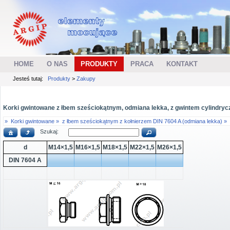
HOME
O NAS
PRODUKTY
PRACA
KONTAKT
Jesteś tutaj:
Produkty
>
Zakupy
Korki gwintowane z łbem sześciokątnym, odmiana lekka, z gwintem cylindryc
»
Korki gwintowane »
z łbem sześciokątnym z kołnierzem DIN 7604 A (odmiana lekka) »
Szukaj:
d
M14×1,5
M16×1,5
M18×1,5
M22×1,5
M26×1,5
DIN 7604 A