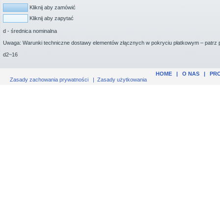
Kliknij aby zamówić
Kliknij aby zapytać
d - średnica nominalna
Uwaga: Warunki techniczne dostawy elementów złącznych w pokryciu płatkowym – patrz 
d2~16
HOME
|
O NAS
|
PR
Zasady zachowania prywatności
|
Zasady użytkowania