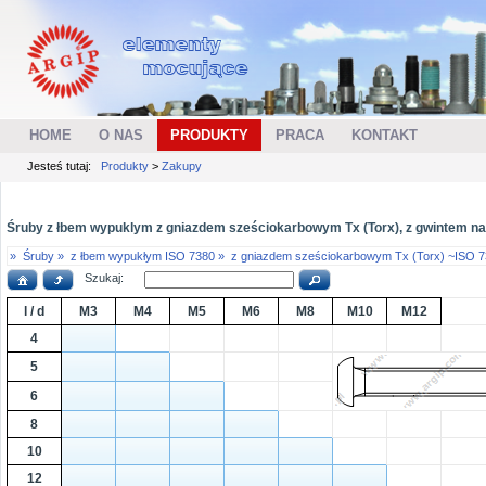
HOME
O NAS
PRODUKTY
PRACA
KONTAKT
Jesteś tutaj:
Produkty
>
Zakupy
Śruby z łbem wypuklym z gniazdem sześciokarbowym Tx (Torx), z gwintem na cał
»
Śruby »
z łbem wypukłym ISO 7380 »
z gniazdem sześciokarbowym Tx (Torx) ~ISO 7
Szukaj:
l / d
M3
M4
M5
M6
M8
M10
M12
4
5
6
8
10
12