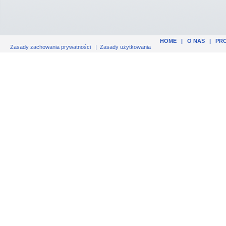
HOME
|
O NAS
|
PR
Zasady zachowania prywatności
|
Zasady użytkowania