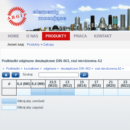
HOME
O NAS
PRODUKTY
PRACA
KONTAKT
Jesteś tutaj:
Produkty
>
Zakupy
Podkładki odginane dwułapkowe DIN 463, stal nierdzewna A2
»
Podkładki »
kształtowe »
odginane »
dwułapkowe DIN 463 »
stal nierdzewna A2 »
Szukaj:
10,5
13
15
17
21
23
d
6,4 (M6)
8,4 (M8)
(M10)
(M12)
(M14)
(M16)
(M20)
(M22)
Kliknij aby zamówić
Kliknij aby zapytać