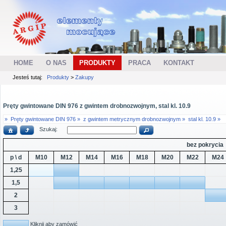
HOME
O NAS
PRODUKTY
PRACA
KONTAKT
Jesteś tutaj:
Produkty
>
Zakupy
Pręty gwintowane DIN 976 z gwintem drobnozwojnym, stal kl. 10.9
»
Pręty gwintowane DIN 976 »
z gwintem metrycznym drobnozwojnym »
stal kl. 10.9 »
Szukaj:
bez pokrycia
p \ d
M10
M12
M14
M16
M18
M20
M22
M24
1,25
1,5
2
3
Kliknij aby zamówić