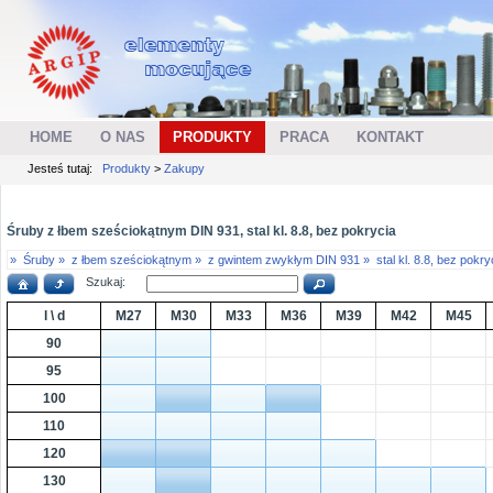
HOME
O NAS
PRODUKTY
PRACA
KONTAKT
Jesteś tutaj:
Produkty
>
Zakupy
Śruby z łbem sześciokątnym DIN 931, stal kl. 8.8, bez pokrycia
»
Śruby »
z łbem sześciokątnym »
z gwintem zwykłym DIN 931 »
stal kl. 8.8, bez pokry
Szukaj:
l \ d
M27
M30
M33
M36
M39
M42
M45
90
95
100
110
120
130