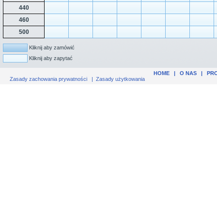
440
460
500
Kliknij aby zamówić
Kliknij aby zapytać
HOME
|
O NAS
|
PR
Zasady zachowania prywatności
|
Zasady użytkowania