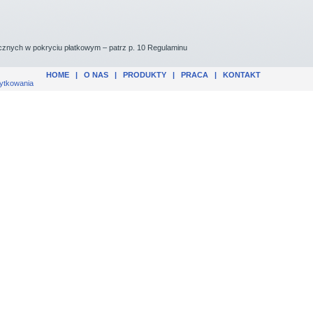
znych w pokryciu płatkowym – patrz p. 10 Regulaminu
HOME
|
O NAS
|
PRODUKTY
|
PRACA
|
KONTAKT
ytkowania