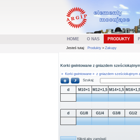
HOME
O NAS
PRODUKTY
Jesteś tutaj:
Produkty
>
Zakupy
Korki gwintowane z gniazdem sześciokątnym 
»
Korki gwintowane »
z gniazdem sześciokątnym z
Szukaj:
d
M10×1
M12×1,5
M14×1,5
M16×1,
d
G1/8
G1/4
G3/8
G1/2
Kliknij aby zamówić