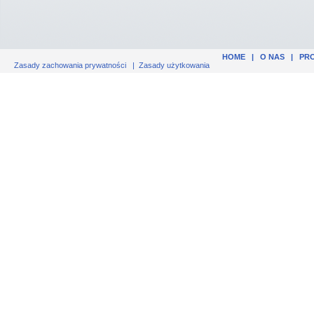
HOME
|
O NAS
|
PR
Zasady zachowania prywatności
|
Zasady użytkowania