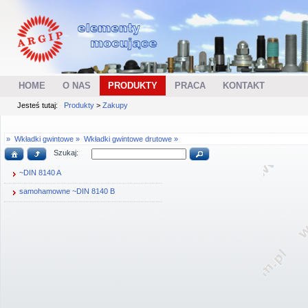
HOME
O NAS
PRODUKTY
PRACA
KONTAKT
Jesteś tutaj:
Produkty
>
Zakupy
»
Wkładki gwintowe »
Wkładki gwintowe drutowe »
Szukaj:
~DIN 8140 A
samohamowne ~DIN 8140 B