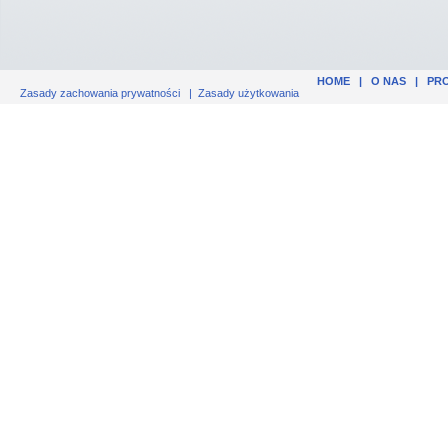
HOME
|
O NAS
|
PR
Zasady zachowania prywatności
|
Zasady użytkowania