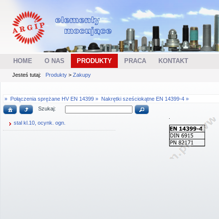
HOME
O NAS
PRODUKTY
PRACA
KONTAKT
Jesteś tutaj:
Produkty
>
Zakupy
»
Połączenia sprężane HV EN 14399 »
Nakrętki sześciokątne EN 14399-4 »
Szukaj:
stal kl.10, ocynk. ogn.