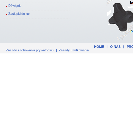
Dźwignie
Zaślepki do rur
HOME
|
O NAS
|
PR
Zasady zachowania prywatności
|
Zasady użytkowania