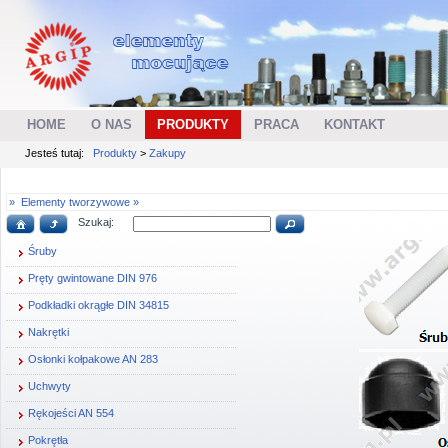
HOME
O NAS
PRODUKTY
PRACA
KONTAKT
Jesteś tutaj:
Produkty
>
Zakupy
»
Elementy tworzywowe »
Szukaj:
Śruby
Pręty gwintowane DIN 976
Podkładki okrągłe DIN 34815
Nakrętki
Osłonki kołpakowe AN 283
Uchwyty
Rękojeści AN 554
Pokrętła