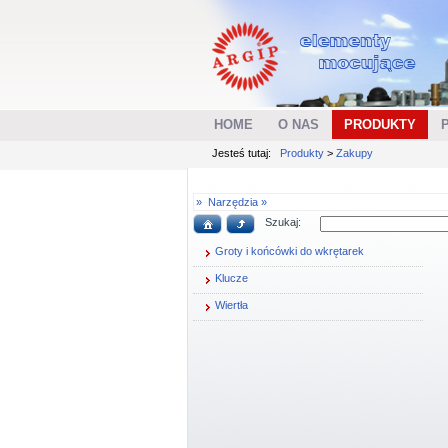
HOME
O NAS
PRODUKTY
Jesteś tutaj:
Produkty
>
Zakupy
»
Narzędzia »
Szukaj:
Groty i końcówki do wkrętarek
Klucze
Wiertła