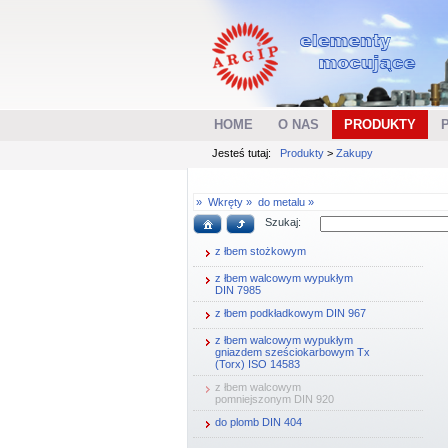
HOME
O NAS
PRODUKTY
Jesteś tutaj:
Produkty
>
Zakupy
»
Wkręty »
do metalu »
Szukaj:
z łbem stożkowym
z łbem walcowym wypukłym
DIN 7985
z łbem podkładkowym DIN 967
z łbem walcowym wypukłym
gniazdem sześciokarbowym Tx
(Torx) ISO 14583
z łbem walcowym
pomniejszonym DIN 920
do plomb DIN 404