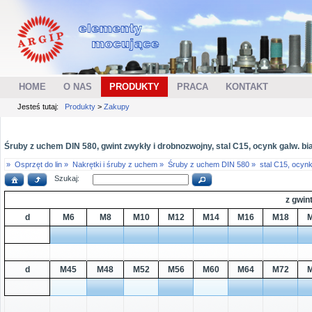
HOME
O NAS
PRODUKTY
PRACA
KONTAKT
Jesteś tutaj:
Produkty
>
Zakupy
Śruby z uchem DIN 580, gwint zwykły i drobnozwojny, stal C15, ocynk galw. bi
»
Osprzęt do lin »
Nakrętki i śruby z uchem »
Śruby z uchem DIN 580 »
stal C15, ocynk
Szukaj:
z gwi
d
M6
M8
M10
M12
M14
M16
M18
d
M45
M48
M52
M56
M60
M64
M72