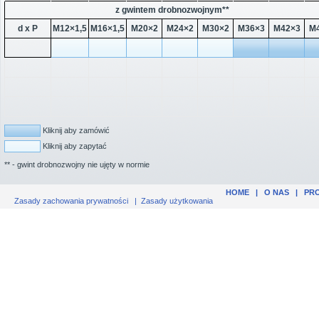
z gwintem drobnozwojnym**
d x P
M12×1,5
M16×1,5
M20×2
M24×2
M30×2
M36×3
M42×3
M
Kliknij aby zamówić
Kliknij aby zapytać
** - gwint drobnozwojny nie ujęty w normie
HOME
|
O NAS
|
PR
Zasady zachowania prywatności
|
Zasady użytkowania