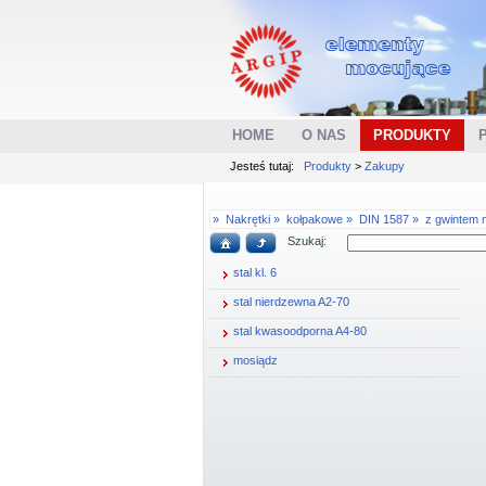
HOME
O NAS
PRODUKTY
Jesteś tutaj:
Produkty
>
Zakupy
»
Nakrętki »
kołpakowe »
DIN 1587 »
z gwintem 
Szukaj:
stal kl. 6
stal nierdzewna A2-70
stal kwasoodporna A4-80
mosiądz