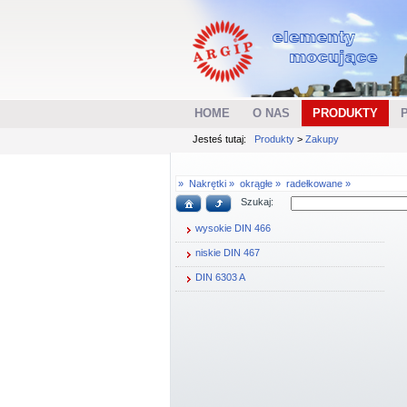
HOME
O NAS
PRODUKTY
Jesteś tutaj:
Produkty
>
Zakupy
»
Nakrętki »
okrągłe »
radełkowane »
Szukaj:
wysokie DIN 466
niskie DIN 467
DIN 6303 A