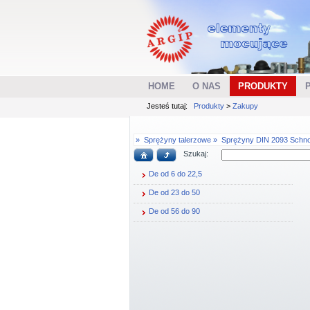
HOME
O NAS
PRODUKTY
Jesteś tutaj:
Produkty
>
Zakupy
»
Sprężyny talerzowe »
Sprężyny DIN 2093 Schno
Szukaj:
De od 6 do 22,5
De od 23 do 50
De od 56 do 90