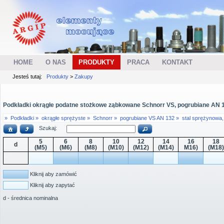
HOME
O NAS
PRODUKTY
PRACA
KONTAKT
Jesteś tutaj:
Produkty
>
Zakupy
Podkładki okrągłe podatne stożkowe ząbkowane Schnorr VS, pogrubiane AN 1
»
Podkładki »
okrągłe sprężyste »
Schnorr »
pogrubiane VS AN 132 »
stal sprężynowa,
Szukaj:
5
6
8
10
12
14
16
18
d
(M5)
(M6)
(M8)
(M10)
(M12)
(M14)
M16)
(M18)
Kliknij aby zamówić
Kliknij aby zapytać
d - średnica nominalna