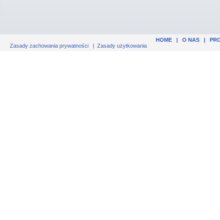
HOME
|
O NAS
|
PR
Zasady zachowania prywatności
|
Zasady użytkowania