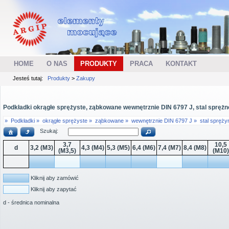
HOME
O NAS
PRODUKTY
PRACA
KONTAKT
Jesteś tutaj:
Produkty
>
Zakupy
Podkładki okrągłe sprężyste, ząbkowane wewnętrznie DIN 6797 J, stal sprężno
»
Podkładki »
okrągłe sprężyste »
ząbkowane »
wewnętrznie DIN 6797 J »
stal spręży
Szukaj:
3,7
10,5
d
3,2 (M3)
4,3 (M4)
5,3 (M5)
6,4 (M6)
7,4 (M7)
8,4 (M8)
(M3,5)
(M10)
Kliknij aby zamówić
Kliknij aby zapytać
d - średnica nominalna