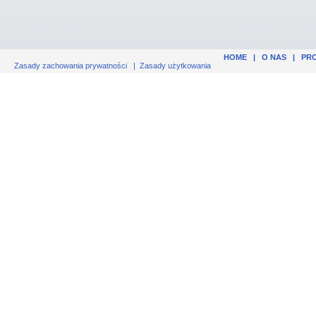
HOME
|
O NAS
|
PR
Zasady zachowania prywatności
|
Zasady użytkowania