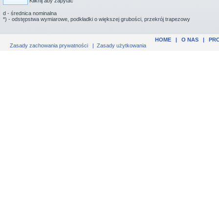
Kliknij aby zapytać
d - średnica nominalna
*) - odstępstwa wymiarowe, podkładki o większej grubości, przekrój trapezowy
HOME
|
O NAS
|
PR
Zasady zachowania prywatności
|
Zasady użytkowania