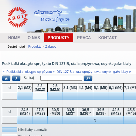
HOME
O NAS
PRODUKTY
PRACA
KONTAKT
Jesteś tutaj:
Produkty
>
Zakupy
Podkładki okrągłe sprężyste DIN 127 B, stal sprężynowa, ocynk. galw. biały
»
Podkładki »
okrągłe sprężyste »
DIN 127 B »
stal sprężynowa, ocynk. galw. biały »
Szukaj:
2,3
2,6
d
2,1 (M2)
3,1 (M3)
4,1 (M4)
5,1 (M5)
6,1 (M6)
7,1 (M
(M2,2)
(M2,5)
24,5
27,5
30,5
33,5
36,5
39,5
42,5
45,5
d
(M24)
(M27)
(M30)
M33*
(M36)*
(M39)
(M42)
(M45)
*)
Kliknij aby zamówić