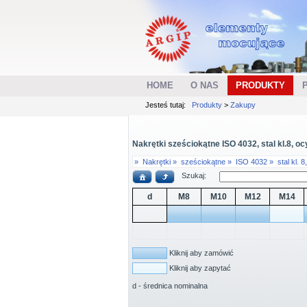
HOME
O NAS
PRODUKTY
Jesteś tutaj:
Produkty
>
Zakupy
Nakrętki sześciokątne ISO 4032, stal kl.8, ocy
»
Nakrętki »
sześciokątne »
ISO 4032 »
stal kl. 
Szukaj:
d
M8
M10
M12
M14
Kliknij aby zamówić
Kliknij aby zapytać
d - średnica nominalna