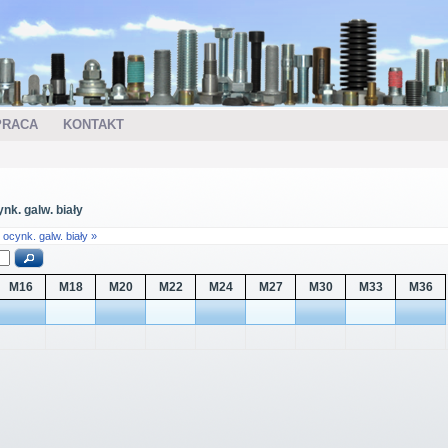
PRACA
KONTAKT
nk. galw. biały
8, ocynk. galw. biały »
M16
M18
M20
M22
M24
M27
M30
M33
M36