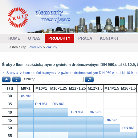
HOME
O NAS
PRODUKTY
PRACA
KONTAKT
Jesteś tutaj:
Produkty
>
Zakupy
Śruby z łbem sześciokątnym z gwintem drobnozwojnym DIN 960,stal kl. 10.9, 
»
Śruby »
z łbem sześciokątnym »
z gwintem drobnozwojnym DIN 960 »
stal kl. 10.9, 
Szukaj:
l \ d
M8×1
M10×1
M10×1,25
M12×1,25
M12×1,5
M14×1,5
M16×1,5
30
DIN 961
35
DIN 961
DIN 961
40
DIN 961
DIN 961
45
DIN 961
50
DIN 961
55