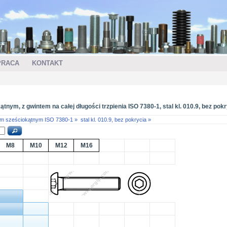
PRACA
KONTAKT
ym, z gwintem na całej długości trzpienia ISO 7380-1, stal kl. 010.9, bez pokr
em sześciokątnym ISO 7380-1 »
stal kl. 010.9, bez pokrycia »
M8
M10
M12
M16