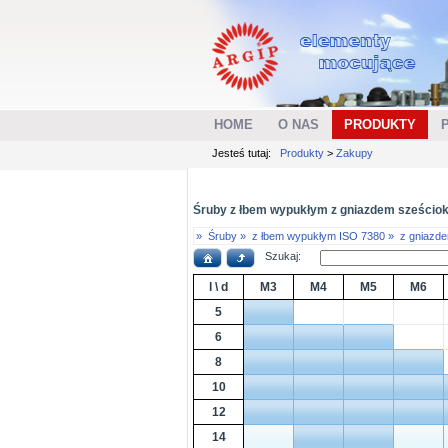
HOME
O NAS
PRODUKTY
Jesteś tutaj:
Produkty
>
Zakupy
Śruby z łbem wypukłym z gniazdem sześciokątn
»
Śruby »
z łbem wypukłym ISO 7380 »
z gniazd
Szukaj:
l \ d
M3
M4
M5
M6
5
6
8
10
12
14