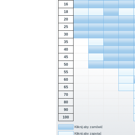
16
18
20
25
30
35
40
45
50
55
60
65
70
80
90
100
Kliknij aby zamówić
Kliknij aby zapytać