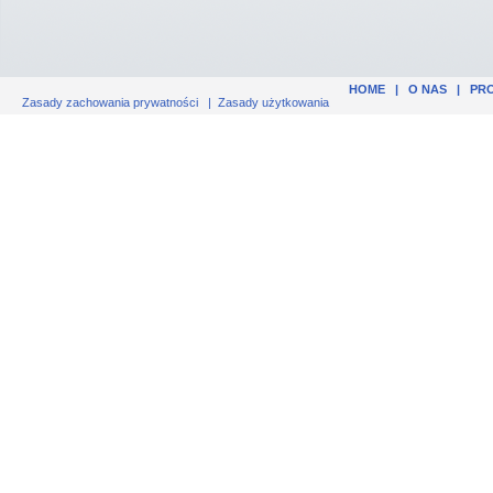
HOME
|
O NAS
|
PR
Zasady zachowania prywatności
|
Zasady użytkowania