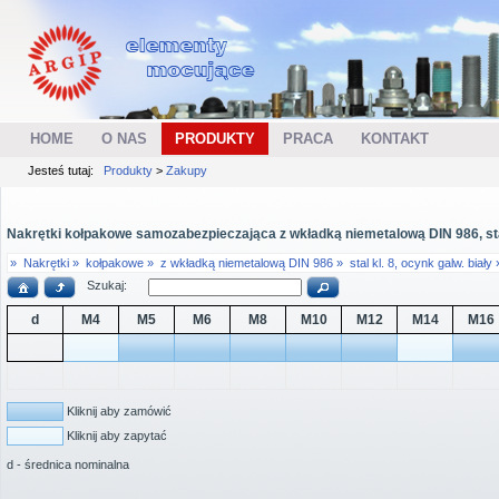
HOME
O NAS
PRODUKTY
PRACA
KONTAKT
Jesteś tutaj:
Produkty
>
Zakupy
Nakrętki kołpakowe samozabezpieczająca z wkładką niemetalową DIN 986, stal
»
Nakrętki »
kołpakowe »
z wkładką niemetalową DIN 986 »
stal kl. 8, ocynk galw. biały 
Szukaj:
d
M4
M5
M6
M8
M10
M12
M14
M16
Kliknij aby zamówić
Kliknij aby zapytać
d - średnica nominalna